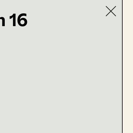
h 16
Contact list