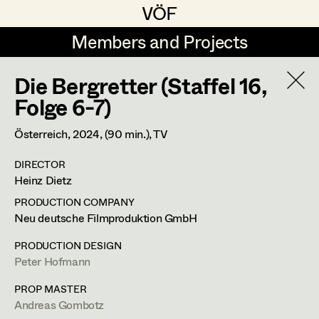
VÖF
VÖF
Members and Projects
Members and Projects
Die Bergretter (Staffel 16,
DE
EN
HOME
Folge 6-7)
Michael Aberer
Production Design
Suche
Log in
Österreich,
2024
, (90 min.)
, TV
Michael Buchart
Production Design Assistant
DIRECTOR
Art Department
Heinz Dietz
Jana Druskovic
PRODUCTION COMPANY
Andreas Gombotz
Art Direction
Andreas Gombotz
Costume Department
Neu deutsche Filmproduktion GmbH
Juliane Gstättner
Assistant Art Director
PRODUCTION DESIGN
Prop Master
Peter Hofmann
Retired Members
Christian Haizinger
Honorary Members
PROP MASTER
Peter Hofmann
Set Decoration
Dr. Josef Stepphungasse 9,
2722
Weikersdorf am Steinfeld
Andreas Gombotz
In Memoriam
m +43 664 33 80 942,
a.gombotz@gmx.at