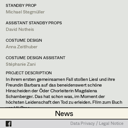
Props
Simone Kaltenbrunner
Assistant Set Decorator
STANDBY PROP
Michael Stegmüller
Judith Kerndl
Projects
Set Dec Buyer /
Taubitz,
3522
Lichtenau
Props Buyer
ASSISTANT STANDBY PROPS
Andrea Reitbauer
m +436603930046,
grafik@judithkerndl.com
David Notheis
Set Dressing
Gabriel Scheib
PROFILE
COSTUME DESIGN
Anna Zeitlhuber
Michael Stegmüller
Bildmaterial
Zusammenarbeit
Prop Master
COSTUME DESIGN ASSISTANT
Nina Steinbach
PRODUCTION DESIGN ASSISTANT
Stéphanie Zani
Assistant Prop Master
Lydia Teibler
2017
Die Toten vom Bodensee Teil 6+7
PROJECT DESCRIPTION
H. Salonen, TV
In ihrem ersten gemeinsamen Fall stoßen Liesl und ihre
Teresa Wesely
2016
Die Toten vom Bodensee 5
Freundin Barbara auf das beneidenswert schöne
H. Salonen, TV
Hinscheiden der Öder Chorleiterin Magdalena
Prop Driver /
Max Wister
2016
Die Toten vom Bodensee Teil 4
Schamberger. Das hat schon was, im Moment der
Set Dec Driver
H. Salonen, TV
höchsten Leidenschaft den Tod zu erleiden. FIlm zum Buch
Stephan Würzl
von Uli Bree
News
News
SET DECORATION
Lena Zedtwitz-Liebenstein
2021
Meiberger - Der Film
Standby Props
Data Privacy / Legal Notice
Data Privacy / Legal Notice
M. Podogil, TV