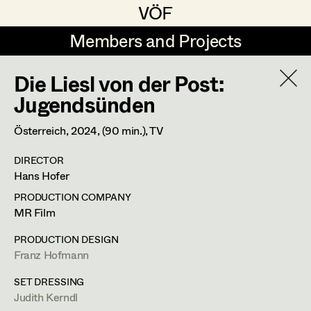
VÖF
VÖF
Members and Projects
Members and Projects
Die Liesl von der Post:
DE
EN
HOME
Jugendsünden
Martin Czerniak
Production Design
Suche
Log in
Österreich,
2024
, (90 min.)
, TV
Lisa-Mai Drapal
Production Design Assistant
DIRECTOR
Art Department
Hans Hofer
Susanne Eppensteiner
PRODUCTION COMPANY
Irina Grebien
Art Direction
Costume Department
MR Film
Ewald Grum
Assistant Art Director
PRODUCTION DESIGN
Franz Hofmann
Judith Kerndl
Retired Members
Lara Hofmann
Honorary Members
SET DRESSING
Lucia (Lou) Jakubickova
Set Decoration
Production Design Assistant
,
Standby
Judith Kerndl
In Memoriam