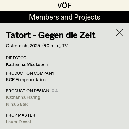
VÖF
VÖF
Members and Projects
Members and Projects
Tatort - Gegen die Zeit
DE
EN
HOME
Österreich,
2025
, (90 min.)
, TV
Martin Czerniak
Production Design
Suche
Log in
DIRECTOR
Lisa-Mai Drapal
Production Design Assistant
Katharina Mückstein
Art Department
Susanne Eppensteiner
PRODUCTION COMPANY
KGP Filmproduktion
Irina Grebien
Art Direction
Lucia (Lou) Jakubickova
Costume Department
PRODUCTION DESIGN
Ewald Grum
Assistant Art Director
Katharina Haring
Standby Props
Nina Salak
Retired Members
Lara Hofmann
PROP MASTER
Honorary Members
Lucia (Lou) Jakubickova
Set Decoration
1160
Laura Diessl
Wien
In Memoriam
m +43 650 711 12 75,
lou@vollausgestattet.com