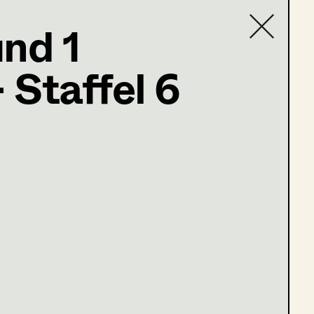
und 1
 Staffel 6
Contact list
rs (Staffel 3)