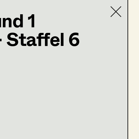
und 1
 Staffel 6
Contact list
rs (Staffel 3)