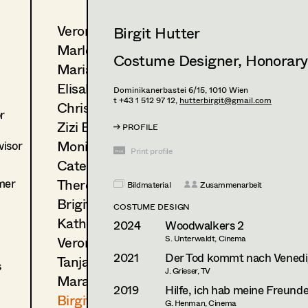
Veronika Albert
Birgit Hutter
Marlene Auer-Pleyl
Costume Designer
,
Honorar
Maria-Theresia Bartl
Elisabeth Binder-Neururer
Dominikanerbastei 6/15,
1010
Wien
t +43 1 512 97 12,
hutterbirgit@gmail.com
Christoph Birkner
r
Zizi Bohrer-Lehner
PROFILE
Monika Buttinger
isor
Print profile
Caterina Czepek
mer
Theresa Ebner-Lazek
Bildmaterial
Zusammenarbeit
Brigitta Fink
COSTUME DESIGN
Katharina Forcher
2024
Woodwalkers 2
Veronika Susanna Harb
S. Unterwaldt, Cinema
2021
Der Tod kommt nach Vened
Tanja Hausner
s
J. Grieser, TV
Mara Helml
2019
Hilfe, ich hab meine Freun
Birgit Hutter
G. Henman, Cinema