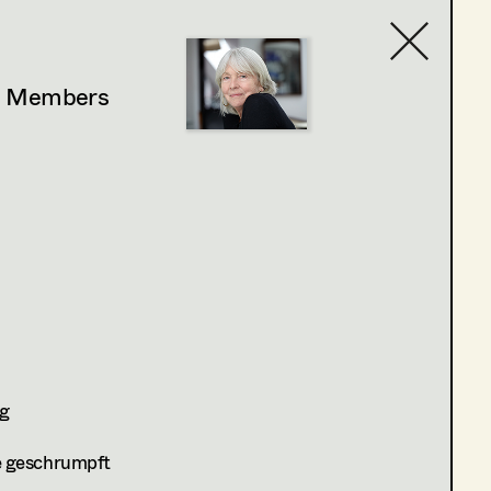
y Members
Contact list
ig
de geschrumpft