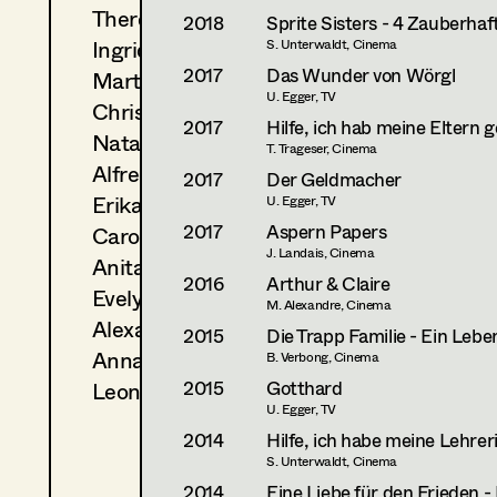
Theresa Kopf
2018
Sprite Sisters - 4 Zauberha
Ingrid Leibezeder
S. Unterwaldt, Cinema
2017
Das Wunder von Wörgl
Martina List
U. Egger, TV
Christine Ludwig
2017
Hilfe, ich hab meine Eltern
Natascha Maraval
T. Trageser, Cinema
Alfred Mayerhofer
2017
Der Geldmacher
Erika Navas
U. Egger, TV
2017
Aspern Papers
Carola Pizzini
J. Landais, Cinema
Anita Stoisits
2016
Arthur & Claire
Evelyn Maria Thell
M. Alexandre, Cinema
Alexandra Trummer
2015
Die Trapp Familie - Ein Lebe
Anna Zeitlhuber
B. Verbong, Cinema
2015
Gotthard
Leonie Zykan
U. Egger, TV
2014
Hilfe, ich habe meine Lehre
S. Unterwaldt, Cinema
2014
Eine Liebe für den Frieden -