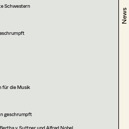
fte Schwestern
News
News
 geschrumpft
n für die Musik
rin geschrumpft
 Bertha v. Suttner und Alfred Nobel