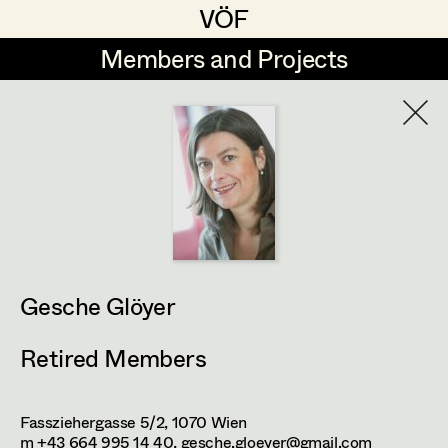
VÖF
VÖF
Members and Projects
Members and Projects
DE
EN
HOME
Angelika Brendinger
Suche
Log in
Uli Fessler
Art Department
Gesche Glöyer
Rudolf Hummel
Gesche Glöyer
Costume Department
Elisabeth Klobassa
Retired Members
Retired Members
Christian Kranfuss
Honorary Members
Heidi Melinc
Fassziehergasse 5/2,
1070
Wien
In Memoriam
m +43 664 995 14 40,
gesche.gloeyer@gmail.com