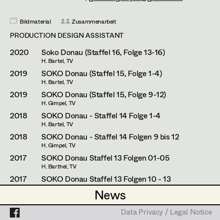
Zlatko Topolski
Thomas Vögel
Bildmaterial
Zusammenarbeit
Projects
PRODUCTION DESIGN ASSISTANT
2020
Soko Donau (Staffel 16, Folge 13-16)
H. Bartel, TV
2019
SOKO Donau (Staffel 15, Folge 1-4)
H. Bartel, TV
2019
SOKO Donau (Staffel 15, Folge 9-12)
H. Gimpel, TV
2018
SOKO Donau - Staffel 14 Folge 1-4
H. Bartel, TV
2018
SOKO Donau - Staffel 14 Folgen 9 bis 12
H. Gimpel, TV
2017
SOKO Donau Staffel 13 Folgen 01-05
H. Barthel, TV
2017
SOKO Donau Staffel 13 Folgen 10 - 13
F. Tsitos, TV
News
News
2016
Baumschlager
H. Sicheritz, Cinema
Data Privacy / Legal Notice
Data Privacy / Legal Notice