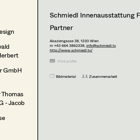
Schmiedl Innenausstattung 
Partner
esign
Akaziengasse 38,
1230
Wien
ald
m +43 664 3862338,
info@schmiedl.tv
http://www.schmiedl.tv/
Herbert
Print profile
er GmbH
Bildmaterial
Zusammenarbeit
r Thomas
G - Jacob
se