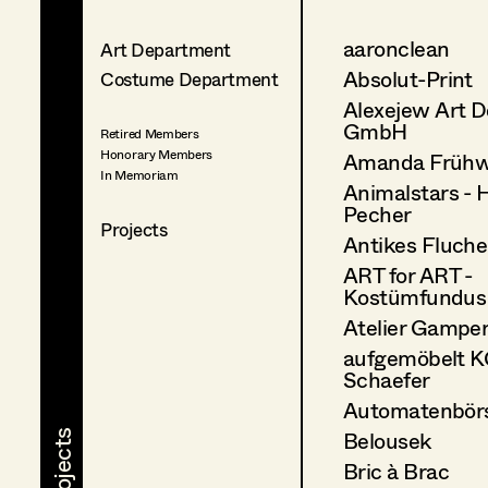
aaronclean
Art Department
Absolut-Print
Costume Department
Alexejew Art D
GmbH
Retired Members
Honorary Members
Amanda Frühw
In Memoriam
Animalstars - 
Pecher
Projects
Antikes Fluch
ART for ART -
Kostümfundus
Atelier Gampe
aufgemöbelt K
Schaefer
Automatenbör
Belousek
Bric à Brac