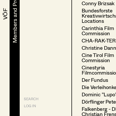
Members and Projects
Members and Projects
Conny Brizsak
Bundesforste
VÖF
VÖF
Kreativwirtsch
Locations
Carinthia Film
Commission
CHA-RAK-TER 
Christine Dann
Cine Tirol Film
Commission
Cinestyria
Filmcommissi
Der Fundus
Die Verleihonke
Dominic "Lupo"
SEARCH
Dörflinger Pete
LOG IN
Falkenberg - D
Christian Frens