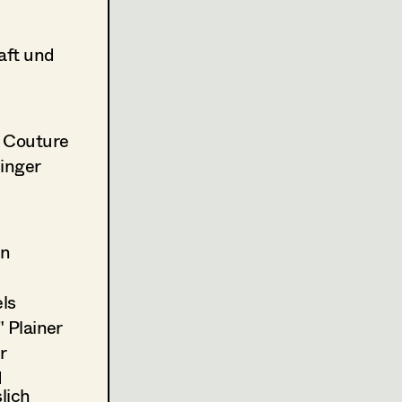
aft und
Couture
inger
on
ls
 Plainer
r
I
lich