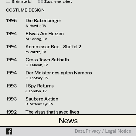
Andreas Sobotka
Bildmaterial
Zusammenarbeit
COSTUME DESIGN
Eva Ulmer-Janes
Projects
1995
Die Babenberger
Isidor Wimmer
A. Hawlik, TV
1994
Etwas Am Herzen
Erik Zenzius
M. Cencig, TV
1994
Kommissar Rex - Staffel 2
m. ehrere, TV
1994
Cross Town Sabbath
C. Faudon, TV
1994
Der Meister des guten Namens
G. Lhotsky, TV
1993
I Spy Returns
J. London, TV
1993
Saubere Aktien
B. Mittermayr, TV
1992
The visas that saved lives
K. Ohyama, TV
News
News
1992
Das fließende Licht der Gottheit
G. Lhotsky, TV
Data Privacy / Legal Notice
Data Privacy / Legal Notice