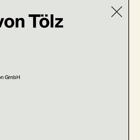
von Tölz
Contact list
er@gmail.com
ion GmbH
gen 10-13
gen 6-9