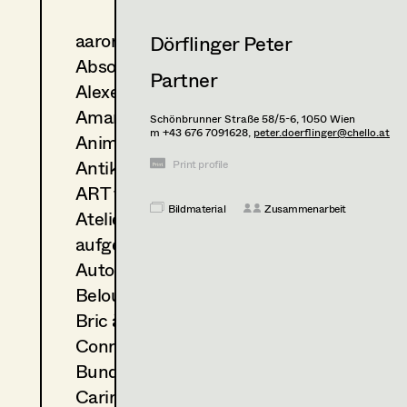
aaronclean
Dörflinger Peter
Absolut-Print
Partner
Alexejew Art Design GmbH
Amanda Frühwald
Schönbrunner Straße 58/5-6,
1050
Wien
m +43 676 7091628,
peter.doerflinger@chello.at
Animalstars - Herbert Pecher
Antikes Flucher GmbH
Print profile
ART for ART - Kostümfundus
Bildmaterial
Zusammenarbeit
Atelier Gamper Thomas
aufgemöbelt KG - Jacob Schaefer
Automatenbörse
Belousek
Bric à Brac
Conny Brizsak
Bundesforste Kreativwirtschaft und Loca
Carinthia Film Commission