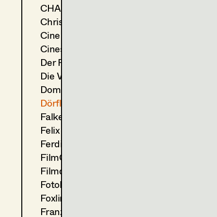
CHA-RAK-TER Couture
Christine Danninger
Cine Tirol Film Commission
Cinestyria Filmcommission
Der Fundus
Die Verleihonkels
Dominic "Lupo" Plainer
Dörflinger Peter
Falkenberg - DI Christian Frenslich
Felix Farberger
Ferdinand Prinz
FilmConsult
Filmquartier
Fotoloft.at
Foxline - Renate Denk
Franz Gebetsberger