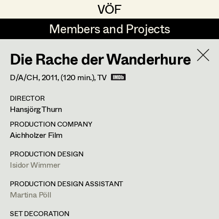
VÖF
VÖF
Members and Projects
Members and Projects
Die Rache der Wanderhure
DE
EN
HOME
Isidor Wimmer
D/A/CH,
2011
, (120 min.)
, TV
In Memoriam
Sabine Koechert
Suche
Log in
DIRECTOR
Michaela Kovacs
PROFILE
Hansjörg Thurn
Art Department
Werner Otto
PRODUCTION COMPANY
Bildmaterial
Zusammenarbeit
Aichholzer Film
Herta Pischinger-Hareiter
PRODUCTION DESIGN
Costume Department
PRODUCTION DESIGN
2016
Die Hölle
Anna Reschl
Isidor Wimmer
S. Ruzowitzky, Cinema
Retired Members
2016
Endabrechnung
Rudolf Schneider-Manns-Au
PRODUCTION DESIGN ASSISTANT
U. Dag, TV
Martina Pöll
Honorary Members
Herwig Schretter
2015
Tatort - Sternschnuppe
In Memoriam
M. Riebl, TV
SET DECORATION