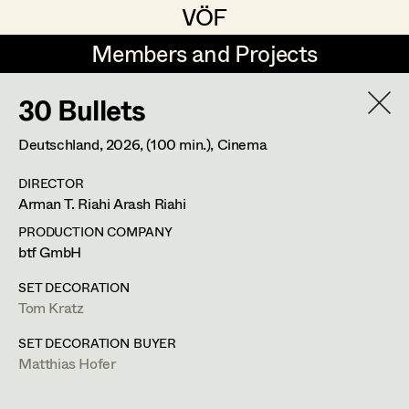
VÖF
VÖF
Members and Projects
Members and Projects
30 Bullets
DE
EN
HOME
YEAR
2026
Deutschland,
2026
, (100 min.)
, Cinema
Suche
Log in
DIRECTOR
PROJECT
Arman T. Riahi Arash Riahi
30 Bullets
Art Department
PRODUCTION COMPANY
btf GmbH
A. Arash Riahi, Cinema
Costume Department
Blind Ermittelt 15
SET DECORATION
Tom Kratz
S. Tafel, TV
Crystal Wall - Staffel 2
Retired Members
SET DECORATION BUYER
C. Klant, Wiederkehr, TV
Matthias Hofer
Honorary Members
Der Geier - Blut & Zweifel
In Memoriam