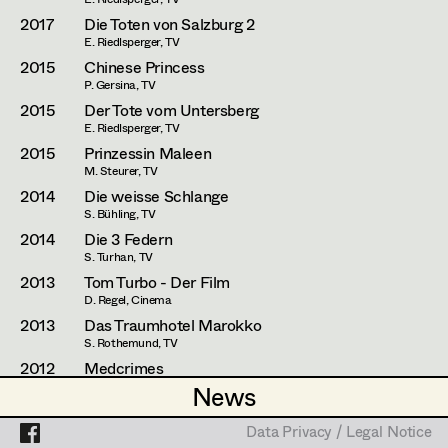
Caterina Czepek
2017
Die Toten von Salzburg 2
E. Riedlsperger, TV
Theresa Ebner-Lazek
Projects
2015
Chinese Princess
Brigitta Fink
P. Gersina, TV
2015
Der Tote vom Untersberg
Katharina Forcher
E. Riedlsperger, TV
2015
Prinzessin Maleen
Veronika Susanna Harb
M. Steurer, TV
2014
Die weisse Schlange
Tanja Hausner
S. Bühling, TV
2014
Die 3 Federn
Mara Helml
S. Turhan, TV
2013
Tom Turbo - Der Film
Birgit Hutter
D. Regel, Cinema
2013
Das Traumhotel Marokko
Theresa Kopf
S. Rothemund, TV
Ingrid Leibezeder
2012
Medcrimes
P. Ladkani, TV
News
News
Martina List
2012
Reichsgründung
B. Fischerauer, TV
Data Privacy / Legal Notice
Data Privacy / Legal Notice