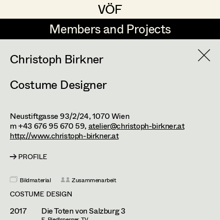
VÖF
VÖF
Members and Projects
Members and Projects
DE
EN
HOME
Christoph Birkner
Costume Designer
Veronika Albert
Suche
Log in
Marlene Auer-Pleyl
Neustiftgasse 93/2/24,
1070
Wien
Art Department
Maria-Theresia Bartl
m +43 676 95 670 59,
atelier@christoph-birkner.at
http://www.christoph-birkner.at
Elisabeth Binder-Neururer
Costume Department
PROFILE
Christoph Birkner
Bildmaterial
Zusammenarbeit
Retired Members
Zizi Bohrer-Lehner
COSTUME DESIGN
Honorary Members
Monika Buttinger
2017
Die Toten von Salzburg 3
In Memoriam
E. Riedlsperger, TV