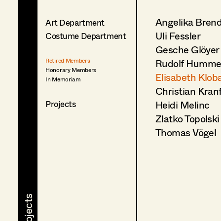
Angelika Bren
Art Department
Uli Fessler
Costume Department
Gesche Glöyer
Rudolf Humme
Retired Members
Honorary Members
Elisabeth Klob
In Memoriam
Christian Kran
Heidi Melinc
Projects
Zlatko Topolski
Thomas Vögel