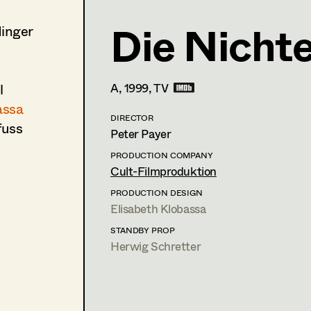
Die Nichte
dinger
Elisabeth Klobassa
Retired Members
l
A,
1999
, TV
Landskrongasse 5/14,
1010
Wien
m +43 664 357 36 77,
elisabeth@klobassa.at
assa
DIRECTOR
fuss
Peter Payer
PROFILE
PRODUCTION COMPANY
Cult-Filmproduktion
Print profile
PRODUCTION DESIGN
Elisabeth Klobassa
Bildmaterial
Zusammenarbeit
PRODUCTION DESIGN
STANDBY PROP
Herwig Schretter
2012
Schuld
M. Riebl, TV
2011
Clarissas Geheimnis
X. Schwarzenberger, TV