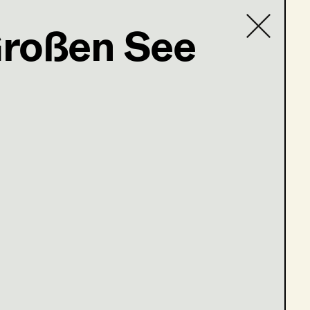
roßen See
r@gmail.com
en 10-13
en 6-9