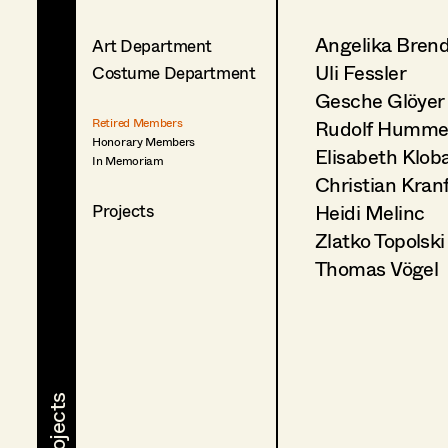
Angelika Bren
Art Department
Uli Fessler
Costume Department
Gesche Glöyer
Rudolf Humme
Retired Members
Honorary Members
Elisabeth Klob
In Memoriam
Christian Kran
Heidi Melinc
Projects
Zlatko Topolski
Thomas Vögel