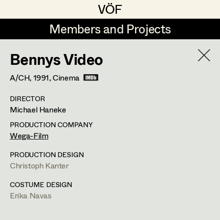
VÖF
VÖF
Members and Projects
Members and Projects
Bennys Video
DE
EN
HOME
A/CH,
1991
, Cinema
Angelika Brendinger
Suche
Log in
DIRECTOR
Uli Fessler
Michael Haneke
Art Department
Gesche Glöyer
PRODUCTION COMPANY
Wega-Film
Rudolf Hummel
Peter Ecker
Costume Department
PRODUCTION DESIGN
Elisabeth Klobassa
Christoph Kanter
Retired Members
Retired Members
Christian Kranfuss
COSTUME DESIGN
Erika Navas
Honorary Members
Heidi Melinc
Cherubinistraße 17,
1220
Wien
In Memoriam
m +43 664 102 81 76,
office@eckerdeko.at