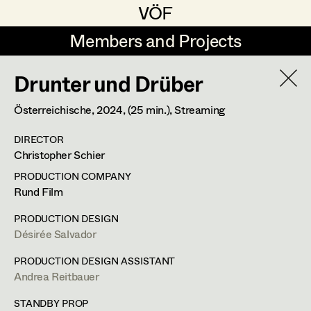
VÖF
VÖF
Members and Projects
Members and Projects
Drunter und Drüber
DE
EN
HOME
YEAR
2026
Österreichische,
2024
, (25 min.)
, Streaming
Suche
Log in
DIRECTOR
PROJECT
Christopher Schier
30 Bullets
Art Department
PRODUCTION COMPANY
Rund Film
A. Arash Riahi, Cinema
Costume Department
Blind Ermittelt 15
PRODUCTION DESIGN
Désirée Salvador
S. Tafel, TV
Crystal Wall - Staffel 2
Retired Members
PRODUCTION DESIGN ASSISTANT
C. Klant, Wiederkehr, TV
Andrea Reitbauer
Honorary Members
Der Geier - Blut & Zweifel
In Memoriam
STANDBY PROP