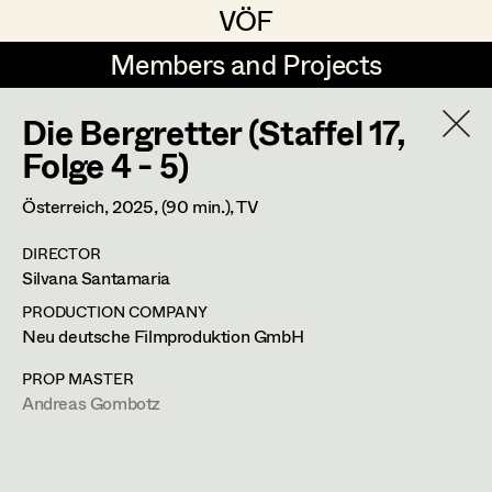
VÖF
VÖF
Members and Projects
Members and Projects
Die Bergretter (Staffel 17,
DE
EN
HOME
YEAR
2026
Folge 4 - 5)
Suche
Log in
Österreich,
2025
, (90 min.)
, TV
PROJECT
DIRECTOR
30 Bullets
Art Department
Silvana Santamaria
A. Arash Riahi, Cinema
PRODUCTION COMPANY
Costume Department
Neu deutsche Filmproduktion GmbH
Blind Ermittelt 15
S. Tafel, TV
PROP MASTER
Crystal Wall - Staffel 2
Andreas Gombotz
Retired Members
C. Klant, Wiederkehr, TV
Honorary Members
Der Geier - Blut & Zweifel
In Memoriam