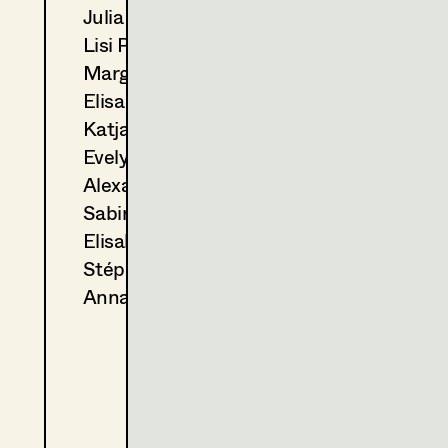
Julia Ploberger
2023
Der Metzger traut sich
Lisi Proske-Amsuess
M. Podogil, TV
2021
Das Flammenmädchen
Margit Salzinger
C. Molina, TV
Elisa Schmidt
2020
Das Glück ist ein Vogerl
Katja Sembacher
C. Molina, TV
Evelyn Maria Thell
2018
Das dunkle Paradies
Alexandra Trimmel
C. Molina, TV
2018
Erbschaftsangelegenheiten
Sabine Waszmer
G. Liegel, TV
Elisabeth Witte
2018
Tatort - Glück allein
Stéphanie Zani
C. Molina, TV
Anna Zeitlhuber
2015
Drachenjungfrau
C. Molina, TV
2012
Nicht ohne meinen Enkel
F. Froschmayer, TV
2012
Stille
X. Schwarzenberger, TV