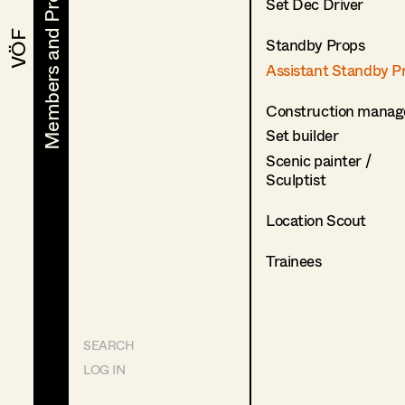
Members and Projects
Members and Projects
Set Dec Driver
VÖF
VÖF
Standby Props
Assistant Standby P
Construction manag
Set builder
Scenic painter /
Sculptist
Location Scout
Trainees
SEARCH
LOG IN