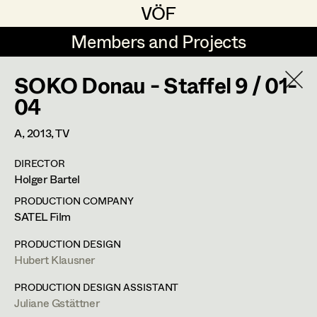
VÖF
VÖF
Members and Projects
Members and Projects
SOKO Donau - Staffel 9 / 01-
DE
EN
HOME
04
Angelika Brendinger
Suche
Log in
A,
2013
, TV
Uli Fessler
DIRECTOR
Art Department
Holger Bartel
Gesche Glöyer
PRODUCTION COMPANY
Rudolf Hummel
Zlatko Topolski
Costume Department
SATEL Film
Elisabeth Klobassa
PRODUCTION DESIGN
Retired Members
Hubert Klausner
Retired Members
Christian Kranfuss
Honorary Members
PRODUCTION DESIGN ASSISTANT
Heidi Melinc
Juliane Gstättner
In Memoriam