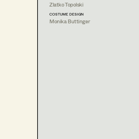
2018
SOKO Donau - Staffel 14 Folg
Zlatko Topolski
H. Gimpel, TV
COSTUME DESIGN
2017
SOKO Donau Staffel 13 Folg
Monika Buttinger
H. Barthel, TV
2017
SOKO Donau Staffel 13 Folge
F. Tsitos, TV
2016
Soko Donau Staffel 12/ Fo.o1
E. Riedlsperger/ Kreinsen, TV
2015
SOKO Donau - Staffel 11 / 01
H. Gimpel, TV
2015
SOKO Donau - Staffel 11 / 09
H. Barthel, TV
2014
SOKO Donau - Staffel 10 / 0
H. Gimpel, TV
2014
SOKO Donau - Staffel 10 / 13
H. Barthel, TV
2013
SOKO Donau - Staffel 9 / 01
H. Bartel, TV
2013
SOKO Donau - Staffel 9 / 09
H. Gimpel, TV