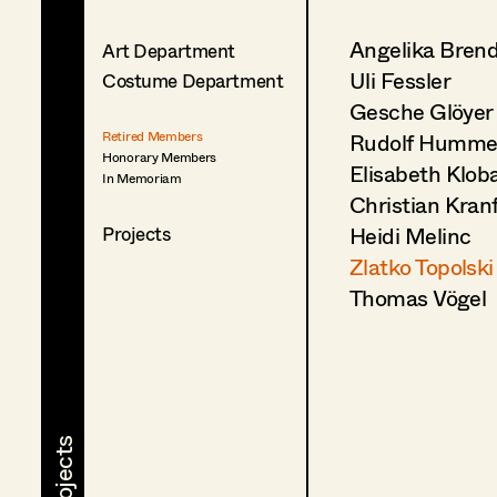
Angelika Bren
Art Department
Uli Fessler
Costume Department
Gesche Glöyer
Rudolf Humme
Retired Members
Honorary Members
Elisabeth Klob
In Memoriam
Christian Kran
Heidi Melinc
Projects
Zlatko Topolski
Thomas Vögel