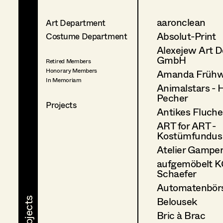
aaronclean
Art Department
Absolut-Print
Costume Department
Alexejew Art D
GmbH
Retired Members
Honorary Members
Amanda Frühw
In Memoriam
Animalstars - 
Pecher
Projects
Antikes Fluch
ART for ART -
Kostümfundus
Atelier Gampe
aufgemöbelt K
Schaefer
Automatenbör
Belousek
Bric à Brac