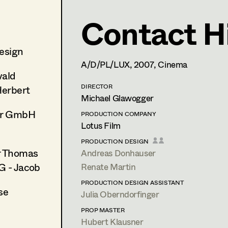
Contact H
Martina List
Costume Designer
,
Partner
esign
A/D/PL/LUX,
2007
, Cinema
FUNDUS 2: 5; Mittersteig 4/Gassenlokal,
FUNDUS: 5
ald
29/Gassenlokal
t +43 664 260 58 68,
m.list.costume@aon.at
DIRECTOR
Herbert
Michael Glawogger
PROFILE
er GmbH
PRODUCTION COMPANY
Lotus Film
Print profile
PRODUCTION DESIGN
r Thomas
Andreas Donhauser
Bildmaterial
Zusammenarbeit
G - Jacob
Renate Martin
COSTUME DESIGN
2023
Wie kommen wir da wieder r
PRODUCTION DESIGN ASSISTANT
se
E. Spreitzhofer, Cinema
Julia Oberndorfinger
2022
Andrea lässt sich scheiden
PROP MASTER
J. Hader, Cinema
Hubert Klausner
(Costume Design)