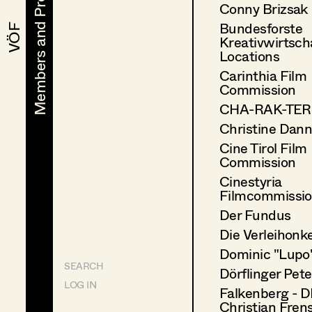
Members and Projects
Members and Projects
Conny Brizsak
Bundesforste
VÖF
VÖF
Kreativwirtsch
Locations
Carinthia Film
Commission
CHA-RAK-TER 
Christine Dann
Cine Tirol Film
Commission
Cinestyria
Filmcommissi
Der Fundus
Die Verleihonke
Dominic "Lupo"
SEARCH
Dörflinger Pete
LOG IN
Falkenberg - D
Christian Frens