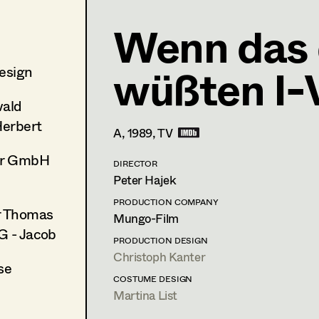
Wenn das 
Martina List
Costume Designer
,
Partner
wüßten I-
esign
FUNDUS 2: 5; Mittersteig 4/Gassenlokal,
FUNDUS: 5
ald
29/Gassenlokal
t +43 664 260 58 68,
m.list.costume@aon.at
Herbert
A,
1989
, TV
PROFILE
er GmbH
DIRECTOR
Print profile
Peter Hajek
PRODUCTION COMPANY
r Thomas
Bildmaterial
Zusammenarbeit
Mungo-Film
G - Jacob
COSTUME DESIGN
PRODUCTION DESIGN
2023
Wie kommen wir da wieder r
Christoph Kanter
se
E. Spreitzhofer, Cinema
COSTUME DESIGN
2022
Andrea lässt sich scheiden
Martina List
J. Hader, Cinema
(Costume Design)