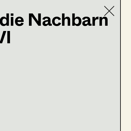
die Nachbarn
VI
; Nikolsdorfergasse 27-
aus?