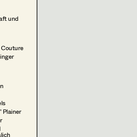
2021
Carioca de Limao
P. Gadahno, Cinema
(Kostümbild)
aft und
2021
Immerstill
E. Spreitzhofer, TV
(Kostümbild)
2020
Pero Moniz
Couture
A. Sardinha, Cinema
inger
2020
Caldeirada
T. Valconcelos, Cinema
2020
Die Freundin meines Vaters
M. Kreihsl, TV
on
2020
Der Onkel/The Hawk
M. Ostrowski/H. Köpping, Cinema
2020
Griechenland
ls
C. Jüptner-Jonstorff, Eva Spreitzhofer,, 
 Plainer
2019
Steirerwut
r
W. Murnberger, TV
I
2018
Womit haben wir das verdien
lich
E. Spreitzhofer, Cinema