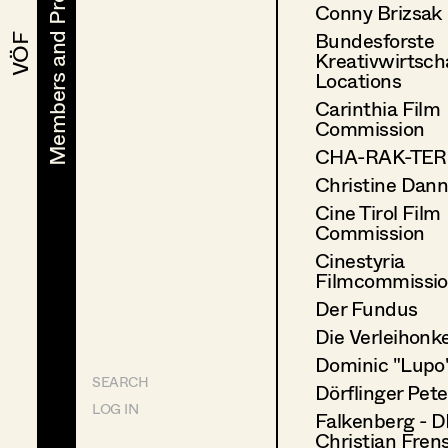
Members and Projects
Members and Projects
Conny Brizsak
Bundesforste
VÖF
VÖF
Kreativwirtsch
Locations
Carinthia Film
Commission
CHA-RAK-TER 
Christine Dann
Cine Tirol Film
Commission
Cinestyria
Filmcommissi
Der Fundus
Die Verleihonke
Dominic "Lupo"
SEARCH
Dörflinger Pete
LOG IN
Falkenberg - D
Christian Frens