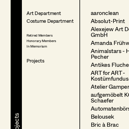
aaronclean
Art Department
Absolut-Print
Costume Department
Alexejew Art D
GmbH
Retired Members
Honorary Members
Amanda Frühw
In Memoriam
Animalstars - 
Pecher
Projects
Antikes Fluch
ART for ART -
Kostümfundus
Atelier Gampe
aufgemöbelt K
Schaefer
Automatenbör
Belousek
Bric à Brac