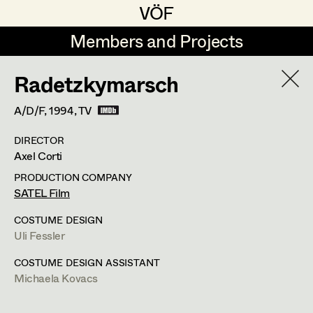
VÖF
VÖF
Members and Projects
Members and Projects
Radetzkymarsch
DE
EN
HOME
A/D/F,
1994
, TV
Sabine Koechert
Suche
Log in
DIRECTOR
Michaela Kovacs
Axel Corti
Art Department
Werner Otto
PRODUCTION COMPANY
SATEL Film
Herta Pischinger-Hareiter
Michaela Kovacs
Costume Department
COSTUME DESIGN
Anna Reschl
Uli Fessler
In Memoriam
Retired Members
Rudolf Schneider-Manns-Au
COSTUME DESIGN ASSISTANT
Michaela Kovacs
Honorary Members
PROFILE
Herwig Schretter
In Memoriam