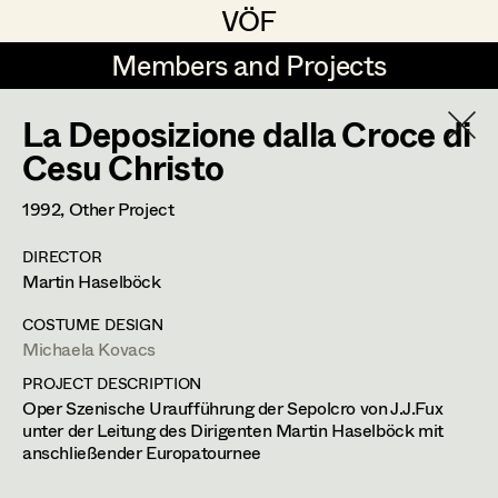
VÖF
VÖF
Members and Projects
Members and Projects
La Deposizione dalla Croce di
DE
EN
HOME
Cesu Christo
Sabine Koechert
Suche
Log in
1992
, Other Project
Michaela Kovacs
DIRECTOR
Art Department
Martin Haselböck
Werner Otto
Herta Pischinger-Hareiter
COSTUME DESIGN
Michaela Kovacs
Costume Department
Michaela Kovacs
Anna Reschl
PROJECT DESCRIPTION
In Memoriam
Oper Szenische Uraufführung der Sepolcro von J.J.Fux
Retired Members
Rudolf Schneider-Manns-Au
unter der Leitung des Dirigenten Martin Haselböck mit
Honorary Members
anschließender Europatournee
PROFILE
Herwig Schretter
In Memoriam