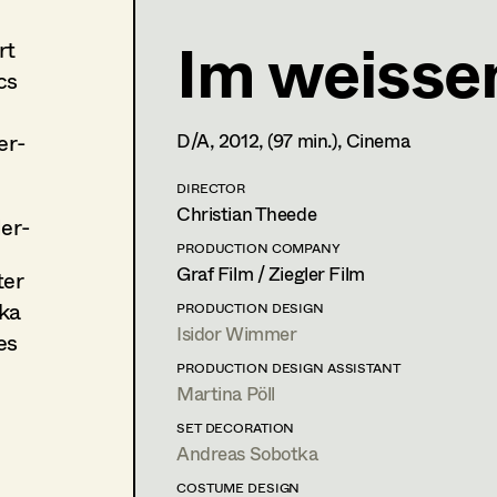
Im weisse
rt
Isidor Wimmer
cs
In Memoriam
er-
D/A,
2012
, (97 min.)
, Cinema
PROFILE
Print profile
DIRECTOR
Christian Theede
er-
Bildmaterial
Zusammenarbeit
PRODUCTION COMPANY
Graf Film / Ziegler Film
ter
PRODUCTION DESIGN
2016
Die Hölle
ka
PRODUCTION DESIGN
S. Ruzowitzky, Cinema
Isidor Wimmer
es
2016
Endabrechnung
PRODUCTION DESIGN ASSISTANT
U. Dag, TV
Martina Pöll
2015
Tatort - Sternschnuppe
SET DECORATION
M. Riebl, TV
Andreas Sobotka
2015
Die Kinder der Villa Emma
N. Leytner, TV
COSTUME DESIGN