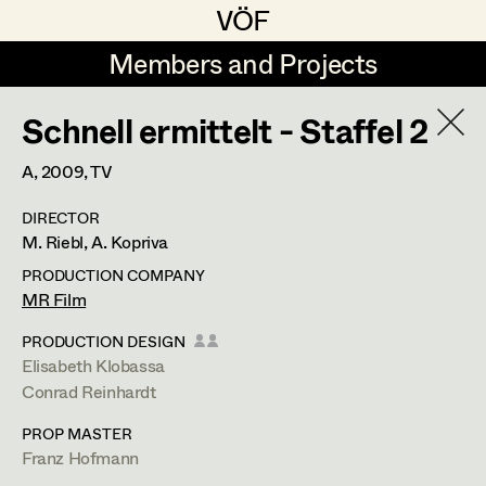
VÖF
VÖF
Members and Projects
Members and Projects
Schnell ermittelt - Staffel 2
DE
EN
HOME
A,
2009
, TV
Angelika Brendinger
Suche
Log in
DIRECTOR
Uli Fessler
M. Riebl, A. Kopriva
Art Department
Gesche Glöyer
PRODUCTION COMPANY
MR Film
Rudolf Hummel
Elisabeth Klobassa
Costume Department
PRODUCTION DESIGN
Elisabeth Klobassa
Elisabeth Klobassa
Retired Members
Conrad Reinhardt
Retired Members
Christian Kranfuss
PROP MASTER
Honorary Members
Heidi Melinc
Landskrongasse 5/14,
Franz Hofmann
1010
Wien
In Memoriam
m +43 664 357 36 77,
elisabeth@klobassa.at