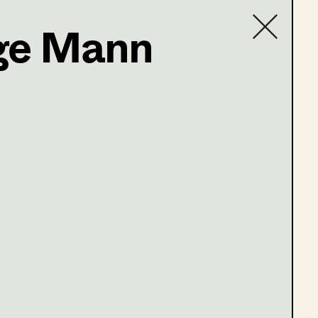
ige Mann
Contact list