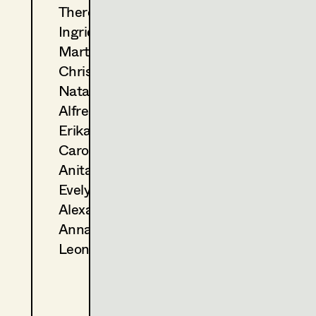
Theresa Kopf
2013
Sarajevo
Ingrid Leibezeder
A. Prochaska, TV
2012
Tatort - Zwischen den Fron
Martina List
H. Sicheritz, TV
Christine Ludwig
2012
Die schöne Spionin
Natascha Maraval
M. Alexandre, TV
Alfred Mayerhofer
2011
Der Meineidbauer
Erika Navas
J. Vilsmaier, TV
2011
Little Lady Fauntleroy
Carola Pizzini
G. Roll, TV
Anita Stoisits
2011
Alles außer Liebe
Evelyn Maria Thell
K. Wichniarz, TV
Alexandra Trummer
2010
Lohn der Arbeit
Anna Zeitlhuber
E. Hörtnagl, TV
2010
Der Mann mit dem Fagott
Leonie Zykan
M. Alexandre, TV
2009
Das Deutsche Grundgesetz
B. Fischerauer, TV
2009
Geliebter Johann - Geliebte