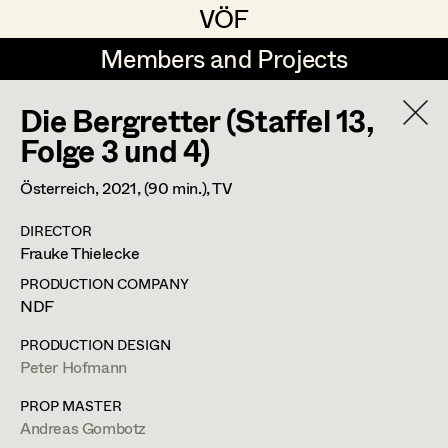
VÖF
VÖF
Members and Projects
Members and Projects
Die Bergretter (Staffel 13,
DE
EN
HOME
Folge 3 und 4)
Michael Aberer
Production Design
Suche
Log in
Österreich,
2021
, (90 min.)
, TV
Michael Buchart
Production Design Assistant
DIRECTOR
Art Department
Frauke Thielecke
Jana Druskovic
PRODUCTION COMPANY
Andreas Gombotz
Art Direction
Peter Hofmann
Costume Department
NDF
Juliane Gstättner
Assistant Art Director
PRODUCTION DESIGN
Prop Master
Peter Hofmann
Retired Members
Christian Haizinger
Honorary Members
PROP MASTER
Peter Hofmann
Set Decoration
Sonnenweg 4,
5231
Schalchen
Andreas Gombotz
In Memoriam
m +43 699 100 67459,
propmaster@gmx.at