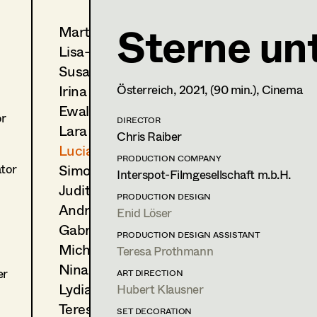
Sterne un
Martin Czerniak
Lucia (Lou) Jakubickova
Lisa-Mai Drapal
Standby Props
Susanne Eppensteiner
Irina Grebien
Österreich,
2021
, (90 min.)
, Cinema
1160
Wien
m +43 650 711 12 75,
lou@vollausgestattet.com
Ewald Grum
or
DIRECTOR
Lara Hofmann
PROFILE
Chris Raiber
Lucia (Lou) Jakubickova
Print profile
PRODUCTION COMPANY
Simone Kaltenbrunner
ator
Interspot-Filmgesellschaft m.b.H.
Judith Kerndl
Bildmaterial
Zusammenarbeit
PRODUCTION DESIGN
Andrea Reitbauer
Enid Löser
STANDBY PROP
Gabriel Scheib
2025
Dahlmanns letzte Bescheru
PRODUCTION DESIGN ASSISTANT
Michael Stegmüller
I. Braak, TV
Teresa Prothmann
2025
Tatort - Gegen die Zeit
Nina Steinbach
er
ART DIRECTION
K. Mückstein, TV
Lydia Teibler
Hubert Klausner
2025
Wenn das Licht gefriert
Teresa Wesely
SET DECORATION
A. Prochaska, TV