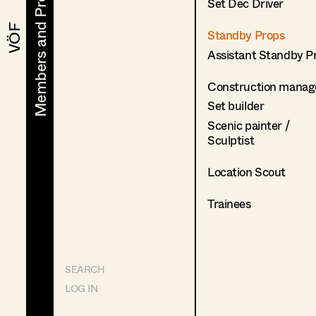
Members and Projects
Members and Projects
Set Dec Driver
VÖF
VÖF
Standby Props
Assistant Standby P
Construction manag
Set builder
Scenic painter /
Sculptist
Location Scout
Trainees
SEARCH
LOG IN