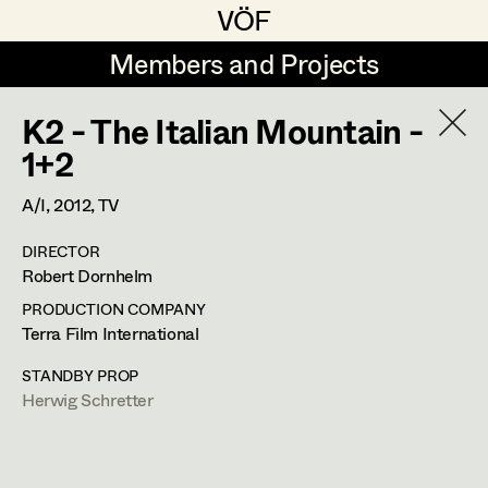
VÖF
VÖF
Members and Projects
Members and Projects
K2 - The Italian Mountain -
DE
EN
HOME
1+2
Sabine Koechert
Suche
Log in
A/I,
2012
, TV
Michaela Kovacs
DIRECTOR
Art Department
Robert Dornhelm
Werner Otto
PRODUCTION COMPANY
Herta Pischinger-Hareiter
Herwig Schretter
Costume Department
Terra Film International
Anna Reschl
STANDBY PROP
In Memoriam
Herwig Schretter
Retired Members
Rudolf Schneider-Manns-Au
Honorary Members
PROFILE
Herwig Schretter
In Memoriam