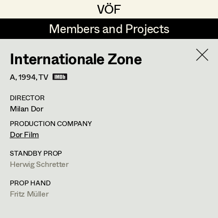
VÖF
VÖF
Members and Projects
Members and Projects
Internationale Zone
DE
EN
HOME
A,
1994
, TV
Sabine Koechert
Suche
Log in
DIRECTOR
Michaela Kovacs
Milan Dor
Art Department
Werner Otto
PRODUCTION COMPANY
Dor Film
Herta Pischinger-Hareiter
Herwig Schretter
Costume Department
STANDBY PROP
Anna Reschl
Herwig Schretter
In Memoriam
Retired Members
Rudolf Schneider-Manns-Au
PROP HAND
Fritz Müller
Honorary Members
PROFILE
Herwig Schretter
In Memoriam