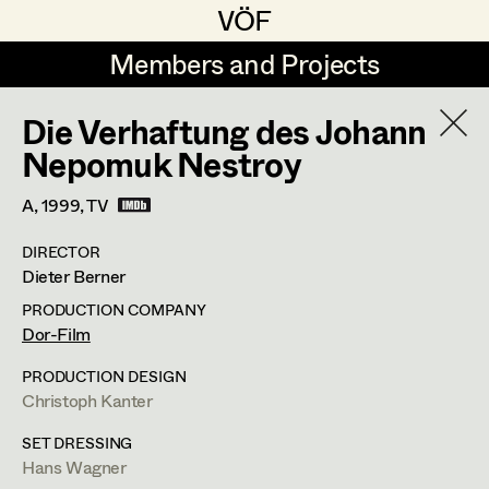
VÖF
VÖF
Members and Projects
Members and Projects
Die Verhaftung des Johann
DE
EN
HOME
Nepomuk Nestroy
Sabine Koechert
Suche
Log in
A,
1999
, TV
Michaela Kovacs
DIRECTOR
Art Department
Dieter Berner
Werner Otto
PRODUCTION COMPANY
Herta Pischinger-Hareiter
Herwig Schretter
Costume Department
Dor-Film
Anna Reschl
PRODUCTION DESIGN
In Memoriam
Christoph Kanter
Retired Members
Rudolf Schneider-Manns-Au
Honorary Members
PROFILE
SET DRESSING
Herwig Schretter
Hans Wagner
In Memoriam