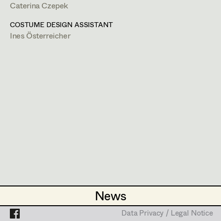
Caterina Czepek
Caterina Czepek
http://www.czepek.com
Theresa Ebner-Lazek
Projects
COSTUME DESIGN ASSISTANT
PROFILE
Ines Österreicher
Brigitta Fink
Bildmaterial
Zusammenarbeit
Katharina Forcher
COSTUME DESIGN
Veronika Susanna Harb
2025
An der Grenze
S. Volm, TV
Tanja Hausner
2025
Frieda - Kalter Krieg
F. Hassenfratz, Cinema
Mara Helml
2024
Mama ist die Best!e
U. Wieland, TV
Birgit Hutter
2022
Weber & Breitfuß beim Film
H. Sicheritz, TV
Theresa Kopf
2022
Weber & Breitfuß auf Reha
H. Sicheritz, TV
Ingrid Leibezeder
2022
Landkrimi - Das Schweigen der Esel
News
News
K. Markovics, TV
Martina List
2021
Euer Ehren
Data Privacy / Legal Notice
Data Privacy / Legal Notice
D. Nawrath, TV