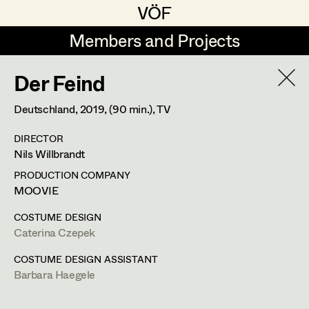
VÖF
VÖF
Members and Projects
Members and Projects
Der Feind
DE
EN
HOME
Deutschland,
2019
, (90 min.)
, TV
Veronika Albert
Suche
Log in
DIRECTOR
Marlene Auer-Pleyl
Nils Willbrandt
Art Department
Maria-Theresia Bartl
PRODUCTION COMPANY
MOOVIE
Elisabeth Binder-Neururer
Caterina Czepek
Costume Department
COSTUME DESIGN
Christoph Birkner
Caterina Czepek
Costume Designer
Retired Members
Zizi Bohrer-Lehner
COSTUME DESIGN ASSISTANT
Barbara Haegele
Honorary Members
Monika Buttinger
Kaiserstraße 51-53/24,
1070
Wien
In Memoriam
m +43 676 353 27 61,
caterina@czepek.com