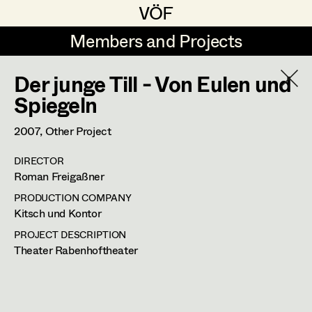
VÖF
VÖF
Members and Projects
Members and Projects
Der junge Till - Von Eulen und
DE
EN
HOME
Spiegeln
Veronika Albert
Suche
Log in
2007
, Other Project
Marlene Auer-Pleyl
DIRECTOR
Art Department
Roman Freigaßner
Maria-Theresia Bartl
PRODUCTION COMPANY
Elisabeth Binder-Neururer
Caterina Czepek
Costume Department
Kitsch und Kontor
Christoph Birkner
PROJECT DESCRIPTION
Costume Designer
Theater Rabenhoftheater
Retired Members
Zizi Bohrer-Lehner
Honorary Members
Monika Buttinger
Kaiserstraße 51-53/24,
1070
Wien
In Memoriam
m +43 676 353 27 61,
caterina@czepek.com