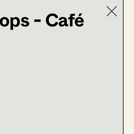
ops - Café
Contact list