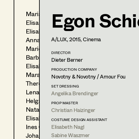
Egon Schi
Maria-Theresia Bartl
Sabine Waszmer
Elisa Berger
Assistant Costume Designer
Elisabeth Binder
Anna Fritsch
A/LUX,
2015
, Cinema
1050
Wien
sabine.waszmer@chello.at
Marion Grädler
DIRECTOR
Barbara Haegele
PROFILE
Dieter Berner
Elisabeth Heinisch
Print profile
PRODUCTION COMPANY
Mara Helml
Novotny & Novotny / Amour Fou
Theresa Kopf
Bildmaterial
Zusammenarbeit
SET DRESSING
Lena List
Angelika Brendinger
COSTUME DESIGN ASSISTANT
Helga Lohninger
2024
Tatort - Messer
PROP MASTER
Natascha Maraval
G. Liegel, TV
Christian Haizinger
(Kostümbild Assistenz)
Elisabeth Nagl
COSTUME DESIGN ASSISTANT
2024
Bis auf weiteres Unsterblich
Ines Österreicher
Elisabeth Nagl
H. Hofer, TV
(Kostümbild Assistenz)
Johanna Pflaum
Sabine Waszmer