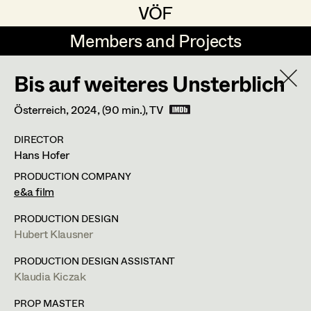
VÖF
VÖF
Members and Projects
Members and Projects
Bis auf weiteres Unsterblich
DE
EN
HOME
Sabine Waszmer
Österreich,
2024
, (90 min.)
, TV
Assistant Costume Designer
Maria-Theresia Bartl
Suche
Log in
DIRECTOR
Elisa Berger
Hans Hofer
1050
Wien
Art Department
Elisabeth Binder
sabine.waszmer@chello.at
PRODUCTION COMPANY
e&a film
Anna Fritsch
PROFILE
Costume Department
PRODUCTION DESIGN
Marion Grädler
Hubert Klausner
Bildmaterial
Zusammenarbeit
Retired Members
Barbara Haegele
COSTUME DESIGN ASSISTANT
PRODUCTION DESIGN ASSISTANT
Klaudia Kiczak
Honorary Members
2024
Tatort - Messer
Elisabeth Heinisch
G. Liegel, TV
In Memoriam
PROP MASTER
(Kostümbild Assistenz)