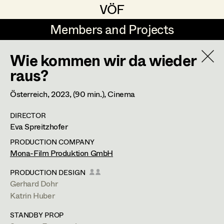
VÖF
VÖF
Members and Projects
Members and Projects
Wie kommen wir da wieder
DE
EN
HOME
raus?
Maria-Theresia Bartl
Suche
Log in
Österreich,
2023
, (90 min.)
, Cinema
Elisa Berger
DIRECTOR
Art Department
Eva Spreitzhofer
Elisabeth Binder
PRODUCTION COMPANY
Anna Fritsch
Ramona Steiner
Costume Department
Mona-Film Produktion GmbH
Marion Grädler
PRODUCTION DESIGN
Assistant Costume Designer
,
Set
Gerhard Dohr
Retired Members
Barbara Haegele
Costumer
Katrin Huber
Honorary Members
Elisabeth Heinisch
STANDBY PROP
In Memoriam