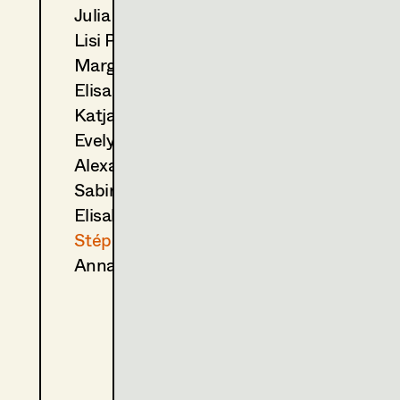
Julia Ploberger
2024
Die Liesl von der Post: Jug
Lisi Proske-Amsuess
H. Hofer, TV
2024
Die Liesl von der Post: Klap
Margit Salzinger
H. Hofer, TV
Elisa Schmidt
2024
Meiberger 24 Tod am See
Katja Sembacher
T. Franzen, TV
Evelyn Maria Thell
2024
Perla
Alexandra Trimmel
A. Makarová, Cinema
2024
Meiberger 24 Marionetten
Sabine Waszmer
T. Franzen, TV
Elisabeth Witte
2023
Tatort, Dein Verlust
Stéphanie Zani
K. Mückstein, TV
Anna Zeitlhuber
2023
What a feeling
K. Rohrer, Cinema
2022
Full House
U. Kofler, Cinema
2021
Steirergeld
W. Murnberger, TV
2021
X-Mass