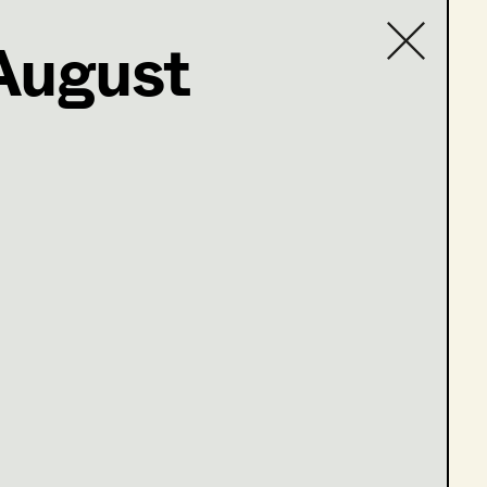
August
Contact list
e 5-8