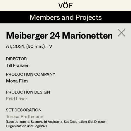
VÖF
VÖF
Members and Projects
Members and Projects
Meiberger 24 Marionetten
DE
EN
HOME
AT,
2024
, (90 min.)
, TV
Maria-Theresia Bartl
Suche
Log in
DIRECTOR
Elisa Berger
Till Franzen
Art Department
Elisabeth Binder
PRODUCTION COMPANY
Mona Film
Anna Fritsch
Stéphanie Zani
Costume Department
PRODUCTION DESIGN
Marion Grädler
Enid Löser
Assistant Costume Designer
Retired Members
Barbara Haegele
SET DECORATION
Teresa Prothmann
Honorary Members
Elisabeth Heinisch
(Locationsuche, Szenenbild Assistenz, Set Decoration, Set Dressen,
Feldstrasse 77,
3420
Kritzendorf
Organisation und Logistik)
In Memoriam
m +43 (0) 660 217 47 58,
stehzani@gmail.com