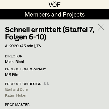
VÖF
VÖF
Members and Projects
Members and Projects
Schnell ermittelt (Staffel 7,
DE
EN
HOME
Folgen 6-10)
Maria-Theresia Bartl
Suche
Log in
A,
2020
, (45 min.)
, TV
Elisa Berger
DIRECTOR
Art Department
Michi Riebl
Elisabeth Binder
PRODUCTION COMPANY
Anna Fritsch
Stéphanie Zani
Costume Department
MR Film
Marion Grädler
PRODUCTION DESIGN
Assistant Costume Designer
Gerhard Dohr
Retired Members
Barbara Haegele
Katrin Huber
Honorary Members
Elisabeth Heinisch
Feldstrasse 77,
3420
Kritzendorf
PROP MASTER
In Memoriam
m +43 (0) 660 217 47 58,
stehzani@gmail.com