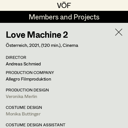
VÖF
VÖF
Members and Projects
Members and Projects
Love Machine 2
DE
EN
HOME
Österreich,
2021
, (120 min.)
, Cinema
Maria-Theresia Bartl
Suche
Log in
DIRECTOR
Elisa Berger
Andreas Schmied
Art Department
Elisabeth Binder
PRODUCTION COMPANY
Allegro Filmproduktion
Anna Fritsch
Stéphanie Zani
Costume Department
PRODUCTION DESIGN
Marion Grädler
Veronika Merlin
Assistant Costume Designer
Retired Members
Barbara Haegele
COSTUME DESIGN
Monika Buttinger
Honorary Members
Elisabeth Heinisch
Feldstrasse 77,
3420
Kritzendorf
In Memoriam
COSTUME DESIGN ASSISTANT
m +43 (0) 660 217 47 58,
stehzani@gmail.com