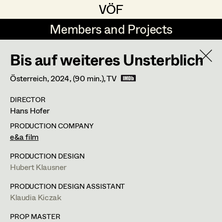
VÖF
VÖF
Members and Projects
Members and Projects
Bis auf weiteres Unsterblich
DE
EN
HOME
Österreich,
2024
, (90 min.)
, TV
Michael Aberer
Production Design
Suche
Log in
DIRECTOR
Michael Buchart
Production Design Assistant
Hans Hofer
Art Department
Jana Druskovic
PRODUCTION COMPANY
e&a film
Andreas Gombotz
Art Direction
Peter Hofmann
Costume Department
PRODUCTION DESIGN
Juliane Gstättner
Assistant Art Director
Hubert Klausner
Prop Master
Retired Members
Christian Haizinger
PRODUCTION DESIGN ASSISTANT
Klaudia Kiczak
Honorary Members
Peter Hofmann
Set Decoration
Sonnenweg 4,
5231
Schalchen
In Memoriam
PROP MASTER
m +43 699 100 67459,
propmaster@gmx.at