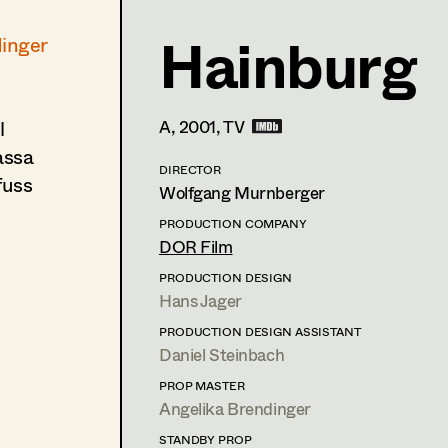
Hainburg
dinger
Angelika Brendinger
Retired Members
l
A,
2001
, TV
Am Schönberg 18,
2504
Sooss
t +43 2252 22733,
m +43 676 523 5386,
angelikabr
assa
DIRECTOR
fuss
Wolfgang Murnberger
PROFILE
PRODUCTION COMPANY
DOR Film
Print profile
PRODUCTION DESIGN
Hans Jager
Bildmaterial
Zusammenarbeit
PRODUCTION DESIGN ASSISTANT
PRODUCTION DESIGN ASSISTANT
Daniel Steinbach
2007
Polly Adler
P. Gersina, TV
PROP MASTER
Angelika Brendinger
SET DRESSING
STANDBY PROP