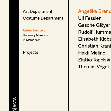
Angelika Bren
Art Department
Uli Fessler
Costume Department
Gesche Glöyer
Rudolf Humme
Retired Members
Honorary Members
Elisabeth Klob
In Memoriam
Christian Kran
Heidi Melinc
Projects
Zlatko Topolski
Thomas Vögel